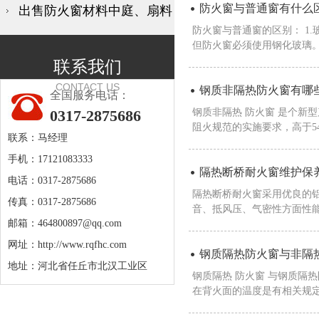
防火窗与普通窗有什么
出售防火窗材料中庭、扇料
防火窗与普通窗的区别： 1
但防火窗必须使用钢化玻璃。
联系我们
CONTACT US
钢质非隔热防火窗有哪
全国服务电话：
0317-2875686
钢质非隔热 防火窗 是个新
阻火规范的实施要求，高于54
联系：马经理
手机：17121083333
隔热断桥耐火窗维护保
电话：0317-2875686
隔热断桥耐火窗采用优良的
传真：0317-2875686
音、抵风压、气密性方面性能
邮箱：
464800897@qq.com
网址：
http://www.rqfhc.com
钢质隔热防火窗与非隔
地址：河北省任丘市北汉工业区
钢质隔热 防火窗 与钢质隔
在背火面的温度是有相关规定