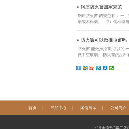
钢质防火窗国家规范
钢质防火窗 的规范有： 一
架或木框架。 （2）钢框架与
防火窗可以做推拉窗吗
防火窗 能做推拉窗;可以的
做中空玻璃。 防火窗的品种有
|
|
|
首页
产品中心
案例展示
公司简介
任丘市德天门窗厂 版