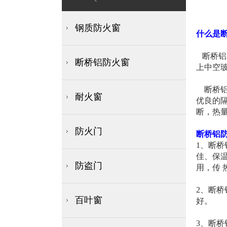
钢质防火窗
什么是
断桥铝
断桥铝防火窗
上中空
断桥铝
耐火窗
优良的
断，热
防火门
断桥铝
1、断
佳、保
防盗门
用，传 
2、断
百叶窗
好。
3、断