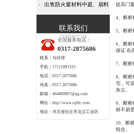
出售防火窗材料中庭、扇料
提高门
4、断
联系我们
5、断
CONTACT US
全国服务电话：
6、断桥
0317-2875686
保证 
联系：马经理
7、断
手机：17121083333
电话：0317-2875686
8、断
宅，可
传真：0317-2875686
灰尘。
邮箱：
464800897@qq.com
网址：
http://www.rqfhc.com
9、断
材不易
地址：河北省任丘市北汉工业区
10、
组合。