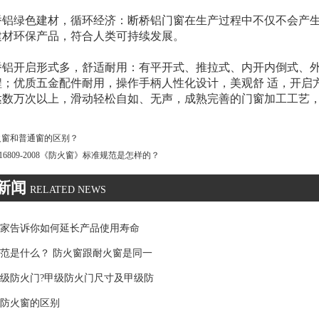
断桥铝绿色建材，循环经济：断桥铝门窗在生产过程中不仅不会产
建材环保产品，符合人类可持续发展。
断桥铝开启形式多，舒适耐用：有平开式、推拉式、内开内倒式、
程；优质五金配件耐用，操作手柄人性化设计，美观舒 适，开启
达数万次以上，滑动轻松自如、无声，成熟完善的门窗加工工艺
火窗和普通窗的区别？
 16809-2008《防火窗》标准规范是怎样的？
新闻
RELATED NEWS
家告诉你如何延长产品使用寿命
范是什么？ 防火窗跟耐火窗是同一
级防火门?甲级防火门尺寸及甲级防
防火窗的区别