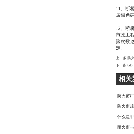
11、
属绿色
12、
市政工
验次数
定。
上一条:
防
下一条:
GB
相关
防火窗厂
防火窗规
什么是甲
耐火窗与