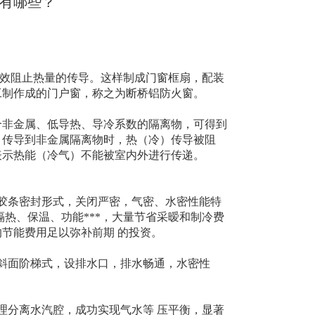
有哪些？
效阻止热量的传导。这样制成门窗框扇，配装
工制作成的门户窗，称之为断桥铝防火窗。
非金属、低导热、导冷系数的隔离物，可得到
，传导到非金属隔离物时，热（冷）传导被阻
表示热能（冷气）不能被室内外进行传递。
胶条密封形式，关闭严密，气密、水密性能特
热、保温、功能***，大量节省采暧和制冷费
几年的节能费用足以弥补前期 的投资。
斜面阶梯式，设排水口，排水畅通，水密性
理分离水汽腔，成功实现气水等 压平衡，显著