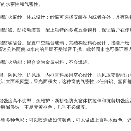
窗的水密性和气密性。
桥铝防火窗纱一体式设计：纱窗可选择安装在内或者在外，具有防
桥铝防盗、防松动装置：配上独特的多点五金锁具，保证窗户在使
铝防噪隔音。配置中空隔音玻璃，其结构经精心设计，接缝严密，试
在高速公路两侧50米内的居民不受噪音干扰，毗邻闹市也可保证室
桥铝防火功能：铝合金为金属材料，不会燃烧。
桥铝、防风沙、抗风压：内框直料采用空心设计、抗风压变形能力
设计大面积窗型，采光面积大；这种窗的气密性比任何铝、塑窗都
桥铝强度高不变型，免维护：断桥铝防火窗体抗拉伸和抗剪切强度
受酸碱侵蚀，不易变黄褪色，几乎不必保养。
断桥铝多种色彩：可以喷涂成如何颜色，可以做成上百种木纹色。