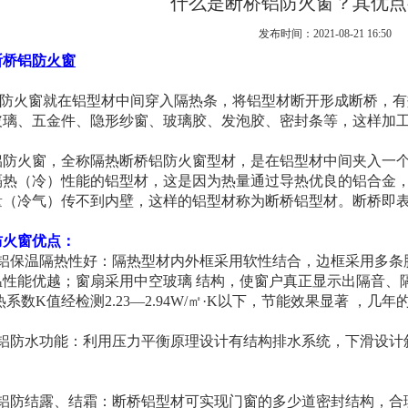
什么是断桥铝防火窗？其优点
发布时间：2021-08-21 16:50
断桥铝
防火窗
防火窗就在铝型材中间穿入隔热条，将铝型材断开形成断桥，有
玻璃、五金件、隐形纱窗、玻璃胶、发泡胶、密封条等，这样加
防火窗，全称隔热断桥铝防火窗型材，是在铝型材中间夹入一个
隔热（冷）性能的铝型材，这是因为热量通过导热优良的铝合金
量（冷气）传不到内壁，这样的铝型材称为断桥铝型材。断桥即
防火窗优点：
桥铝保温隔热性好：隔热型材内外框采用软性结合，边框采用多条
温性能优越；窗扇采用中空玻璃 结构，使窗户真正显示出隔音、隔
热系数K值经检测2.23—2.94W/㎡·K以下，节能效果显著 ，
桥铝防水功能：利用压力平衡原理设计有结构排水系统，下滑设计
桥铝防结露、结霜：断桥铝型材可实现门窗的多少道密封结构，合