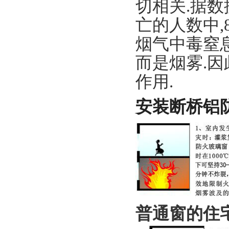
切相关.据
亡的人数中
烟气中毒窒
而是烟雾.
作用.
安装断桥铝
普通窗的住