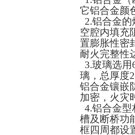
它铝合金颜
2.铝合金的
空腔内填充
置膨胀性密
耐火完整性达
3.玻璃选用6
璃，总厚度
铝合金镶嵌
加密，火灾
4.铝合金型
槽及断桥功
框四周都设