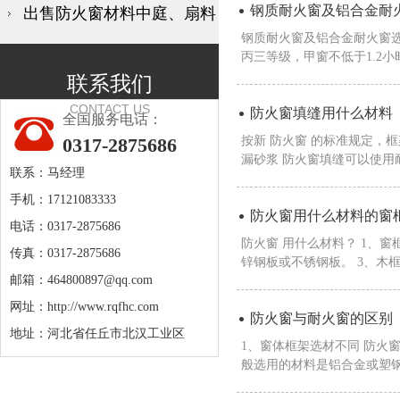
钢质耐火窗及铝合金耐
出售防火窗材料中庭、扇料
钢质耐火窗及铝合金耐火窗选
丙三等级，甲窗不低于1.2小
联系我们
CONTACT US
防火窗填缝用什么材料
全国服务电话：
0317-2875686
按新 防火窗 的标准规定，
漏砂浆 防火窗填缝可以使用耐
联系：马经理
手机：17121083333
防火窗用什么材料的窗
电话：0317-2875686
防火窗 用什么材料？ 1、
传真：0317-2875686
锌钢板或不锈钢板。 3、木框
邮箱：
464800897@qq.com
网址：
http://www.rqfhc.com
防火窗与耐火窗的区别
地址：河北省任丘市北汉工业区
1、窗体框架选材不同 防火
般选用的材料是铝合金或塑钢