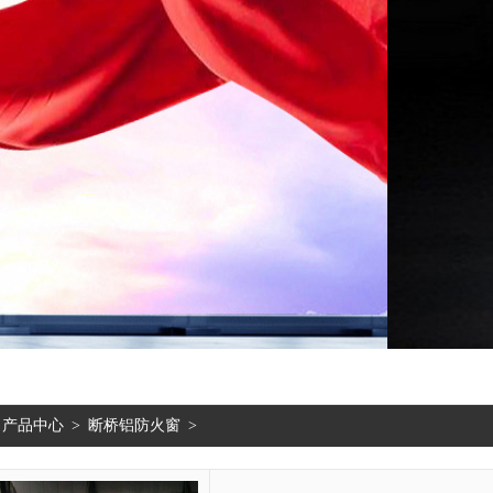
产品中心
>
断桥铝防火窗
>