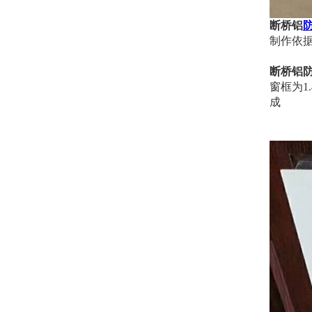
断桥铝
制作依
断桥铝
窗框为1
成