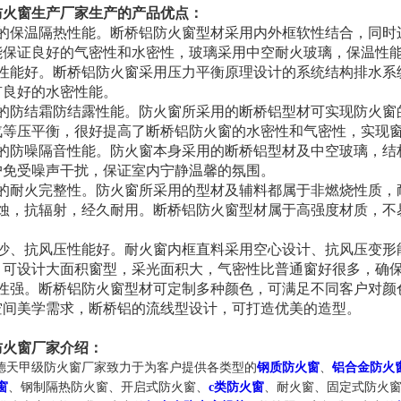
防火窗生产厂家生产的产品优点：
良的保温隔热性能。断桥铝防火窗型材采用内外框软性结合，同时
能保证良好的气密性和水密性，玻璃采用中空耐火玻璃，保温性
水性能好。断桥铝防火窗采用压力平衡原理设计的系统结构排水系
有良好的水密性能。
好的防结霜防结露性能。防火窗所采用的断桥铝型材可实现防火窗
汽等压平衡，很好提高了断桥铝防火窗的水密性和气密性，实现
好的防噪隔音性能。防火窗本身采用的断桥铝型材及中空玻璃，结
户免受噪声干扰，保证室内宁静温馨的氛围。
越的耐火完整性。防火窗所采用的型材及辅料都属于非燃烧性质，
腐蚀，抗辐射，经久耐用。断桥铝防火窗型材属于高强度材质，不
。
风沙、抗风压性能好。耐火窗内框直料采用空心设计、抗风压变形
，可设计大面积窗型，采光面积大，气密性比普通窗好很多，确
饰性强。断桥铝防火窗型材可定制多种颜色，可满足不同客户对颜
空间美学需求，断桥铝的流线型设计，可打造优美的造型。
防火窗厂家介绍：
天甲级防火窗厂家致力于为客户提供各类型的
钢质防火窗
、
铝合金防火
窗
、钢制隔热防火窗、开启式防火窗、
c类防火窗
、耐火窗、固定式防火