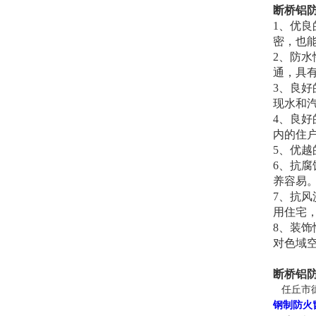
断桥铝
1、优
密，也
2、防
通，具
3、良
现水和
4、良
内的住
5、优
6、抗
养容易
7、抗
用住宅
8、装
对色域
断桥铝
任丘市德
钢制防火