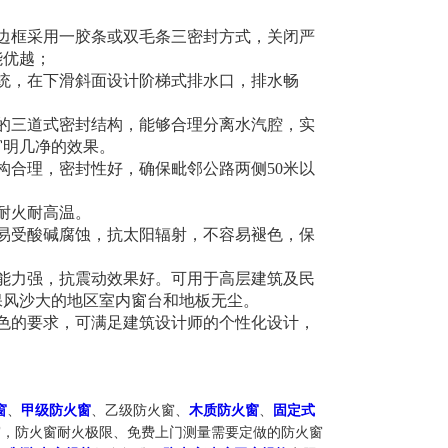
边框采用一胶条或双毛条三密封方式，关闭严
能优越；
统，在下滑斜面设计阶梯式排水口，排水畅
的三道式密封结构，能够合理分离水汽腔，实
窗明几净的效果。
构合理，密封性好，确保毗邻公路两侧50米以
耐火耐高温。
易受酸碱腐蚀，抗太阳辐射，不容易褪色，保
能力强，抗震动效果好。可用于高层建筑及民
保风沙大的地区室内窗台和地板无尘。
色的要求，可满足建筑设计师的个性化设计，
窗
、
甲级防火窗
、乙级防火窗、
木质防火窗
、
固定式
窗，防火窗耐火极限、免费上门测量需要定做的防火窗