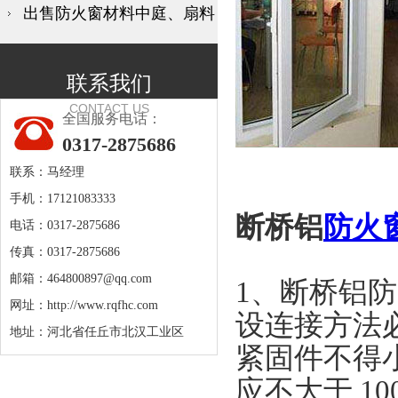
出售防火窗材料中庭、扇料
联系我们
CONTACT US
全国服务电话：
0317-2875686
联系：马经理
手机：17121083333
断桥铝
防火
电话：0317-2875686
传真：0317-2875686
邮箱：
464800897@qq.com
1、断桥铝
网址：
http://www.rqfhc.com
设连接方法
地址：河北省任丘市北汉工业区
紧固件不得小于
应不大于 1